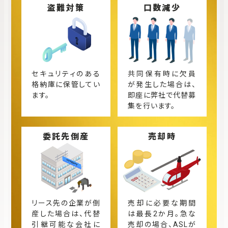
盗難対策
口数減少
セキュリティのある
共同保有時に欠員
格納庫に保管してい
が発生した場合は、
ます。
即座に弊社で代替募
集を行います。
委託先倒産
売却時
リース先の企業が倒
売却に必要な期間
産した場合は、代替
は最長2か月。急な
引継可能な会社に
売却の場合、ASLが