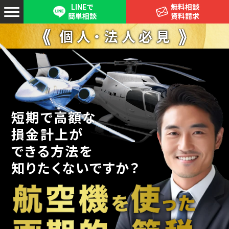
LINEで
無料相談
簡単相談
資料請求
個人・法人必見
短期で高額な
損金計上が
できる方法を
知りたくないですか？