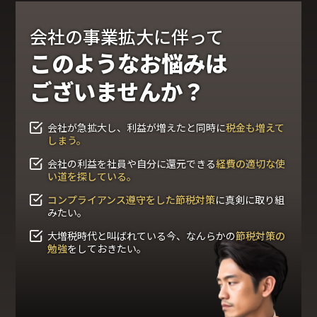
会社の事業拡大に伴って
このようなお悩みは
ございませんか？
会社が急拡大し、利益が増えたと同時に
税金も増えて
しまう。
会社の利益を社員や自分に還元できる
経費の適切な使
い道を探している。
コンプライアンス遵守をした節税対策
に真剣に取り組
みたい。
大増税時代と叫ばれている今、なんらかの
節税対策の
勉強
をしておきたい。